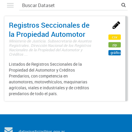
Registros Seccionales de
la Propiedad Automotor
csv
Ministerio de Justicia. Subsecretaría de Asuntos
zip
Registrales. Dirección Nacional de los Registros
Nacionales de la Propiedad del Automotor y
gráfico
Créditos ...
Listados de Registros Seccionales de la
Propiedad del Automotor y Créditos
Prendarios, con competencia en
automotores, motovehículos, maquinarias
agrícolas, viales e industriales y de créditos
prendarios de todo el país.
datosjusticia@jus.gov.ar