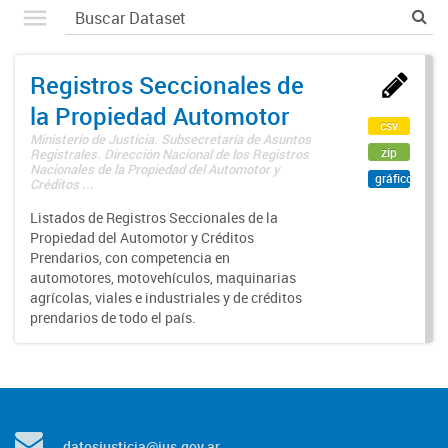
Registros Seccionales de
la Propiedad Automotor
csv
Ministerio de Justicia. Subsecretaría de Asuntos
zip
Registrales. Dirección Nacional de los Registros
Nacionales de la Propiedad del Automotor y
gráfico
Créditos ...
Listados de Registros Seccionales de la
Propiedad del Automotor y Créditos
Prendarios, con competencia en
automotores, motovehículos, maquinarias
agrícolas, viales e industriales y de créditos
prendarios de todo el país.
datosjusticia@jus.gov.ar