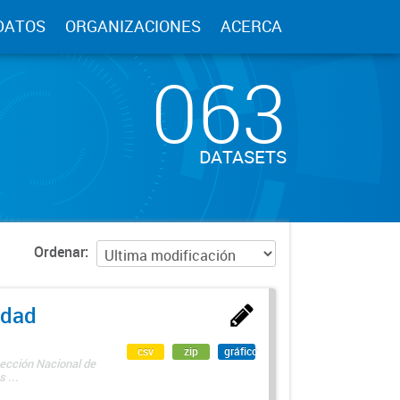
DATOS
ORGANIZACIONES
ACERCA
063
DATASETS
Ordenar
edad
csv
zip
gráfico
rección Nacional de
 ...