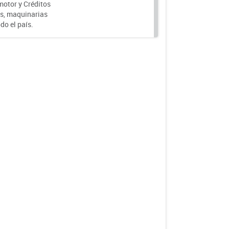
motor y Créditos
s, maquinarias
do el país.