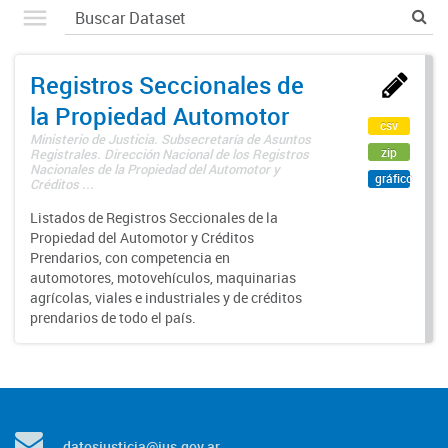
Registros Seccionales de
la Propiedad Automotor
csv
Ministerio de Justicia. Subsecretaría de Asuntos
zip
Registrales. Dirección Nacional de los Registros
Nacionales de la Propiedad del Automotor y
gráfico
Créditos ...
Listados de Registros Seccionales de la
Propiedad del Automotor y Créditos
Prendarios, con competencia en
automotores, motovehículos, maquinarias
agrícolas, viales e industriales y de créditos
prendarios de todo el país.
datosjusticia@jus.gov.ar