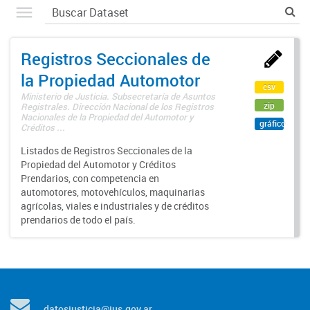
Registros Seccionales de
la Propiedad Automotor
csv
Ministerio de Justicia. Subsecretaría de Asuntos
zip
Registrales. Dirección Nacional de los Registros
Nacionales de la Propiedad del Automotor y
gráfico
Créditos ...
Listados de Registros Seccionales de la
Propiedad del Automotor y Créditos
Prendarios, con competencia en
automotores, motovehículos, maquinarias
agrícolas, viales e industriales y de créditos
prendarios de todo el país.
datosjusticia@jus.gov.ar