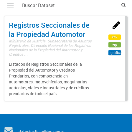
Registros Seccionales de
la Propiedad Automotor
csv
Ministerio de Justicia. Subsecretaría de Asuntos
zip
Registrales. Dirección Nacional de los Registros
Nacionales de la Propiedad del Automotor y
gráfico
Créditos ...
Listados de Registros Seccionales de la
Propiedad del Automotor y Créditos
Prendarios, con competencia en
automotores, motovehículos, maquinarias
agrícolas, viales e industriales y de créditos
prendarios de todo el país.
datosjusticia@jus.gov.ar