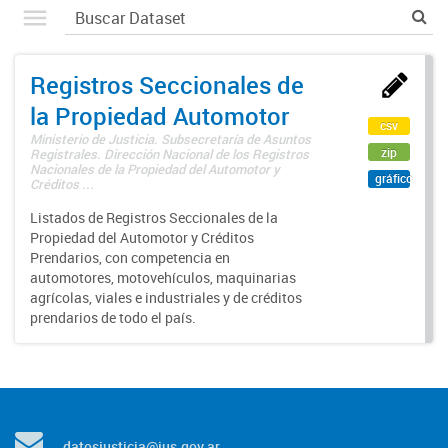
Registros Seccionales de
la Propiedad Automotor
csv
Ministerio de Justicia. Subsecretaría de Asuntos
zip
Registrales. Dirección Nacional de los Registros
Nacionales de la Propiedad del Automotor y
gráfico
Créditos ...
Listados de Registros Seccionales de la
Propiedad del Automotor y Créditos
Prendarios, con competencia en
automotores, motovehículos, maquinarias
agrícolas, viales e industriales y de créditos
prendarios de todo el país.
datosjusticia@jus.gov.ar