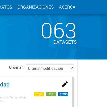
DATOS
ORGANIZACIONES
ACERCA
063
DATASETS
Ordenar
edad
csv
zip
gráfico
rección Nacional de
 ...