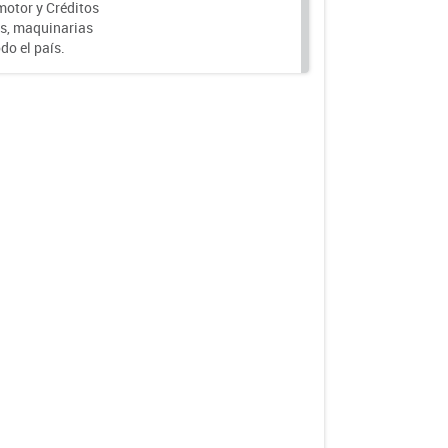
motor y Créditos
s, maquinarias
do el país.