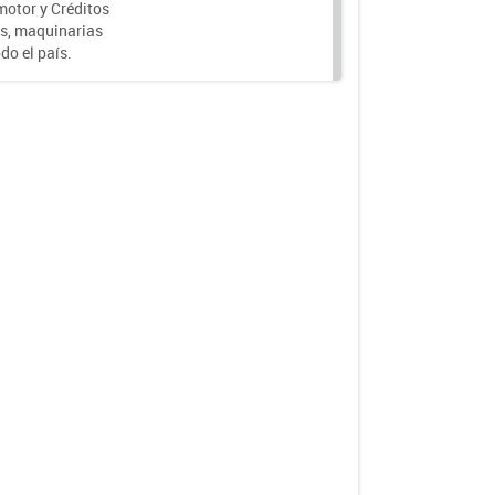
motor y Créditos
s, maquinarias
do el país.