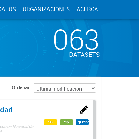
DATOS
ORGANIZACIONES
ACERCA
063
DATASETS
Ordenar
edad
csv
zip
gráfico
rección Nacional de
 ...