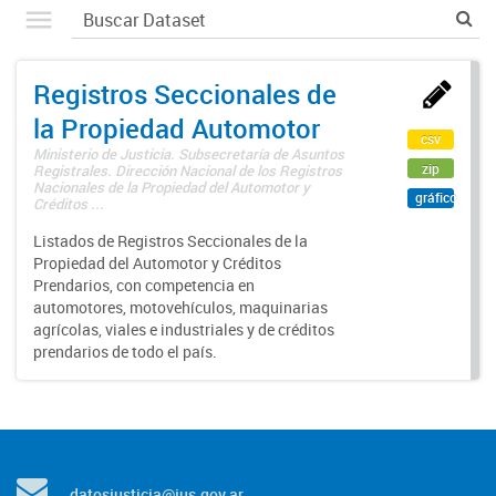
Registros Seccionales de
la Propiedad Automotor
csv
Ministerio de Justicia. Subsecretaría de Asuntos
zip
Registrales. Dirección Nacional de los Registros
Nacionales de la Propiedad del Automotor y
gráfico
Créditos ...
Listados de Registros Seccionales de la
Propiedad del Automotor y Créditos
Prendarios, con competencia en
automotores, motovehículos, maquinarias
agrícolas, viales e industriales y de créditos
prendarios de todo el país.
datosjusticia@jus.gov.ar