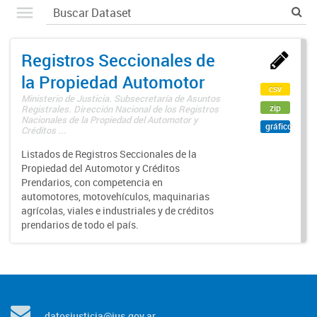
Registros Seccionales de
la Propiedad Automotor
csv
Ministerio de Justicia. Subsecretaría de Asuntos
zip
Registrales. Dirección Nacional de los Registros
Nacionales de la Propiedad del Automotor y
gráfico
Créditos ...
Listados de Registros Seccionales de la
Propiedad del Automotor y Créditos
Prendarios, con competencia en
automotores, motovehículos, maquinarias
agrícolas, viales e industriales y de créditos
prendarios de todo el país.
datosjusticia@jus.gov.ar