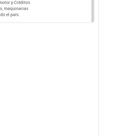
motor y Créditos
s, maquinarias
do el país.