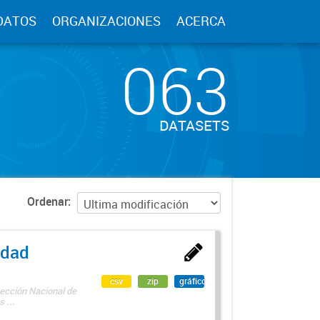
DATOS
ORGANIZACIONES
ACERCA
063
DATASETS
Ordenar
edad
csv
zip
gráfico
rección Nacional de
 ...