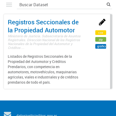
Registros Seccionales de
la Propiedad Automotor
csv
Ministerio de Justicia. Subsecretaría de Asuntos
zip
Registrales. Dirección Nacional de los Registros
Nacionales de la Propiedad del Automotor y
gráfico
Créditos ...
Listados de Registros Seccionales de la
Propiedad del Automotor y Créditos
Prendarios, con competencia en
automotores, motovehículos, maquinarias
agrícolas, viales e industriales y de créditos
prendarios de todo el país.
datosjusticia@jus.gov.ar