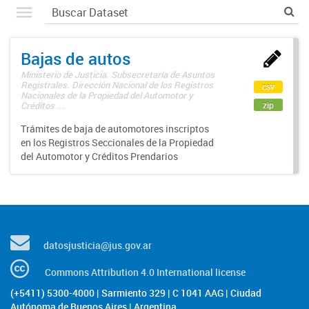
Bajas de autos
Ministerio de Justicia. Subsecretaría de Asuntos
Registrales. Dirección Nacional de los Registros
csv
Nacionales de la Propiedad del Automotor y
zip
Créditos ...
Trámites de baja de automotores inscriptos
en los Registros Seccionales de la Propiedad
del Automotor y Créditos Prendarios
datosjusticia@jus.gov.ar
Commons Attribution 4.0 International license
(+5411) 5300-4000 | Sarmiento 329 | C 1041 AAG | Ciudad
Autónoma de Buenos Aires | Argentina