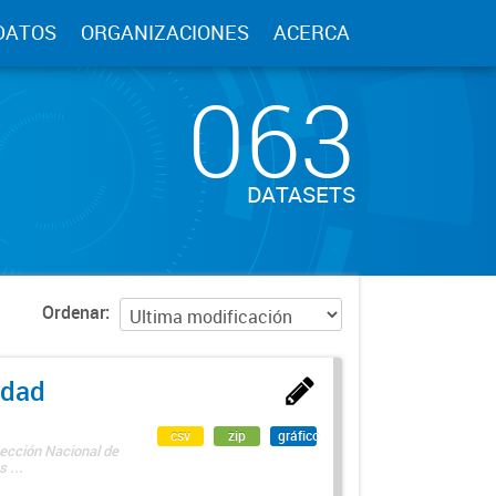
DATOS
ORGANIZACIONES
ACERCA
063
DATASETS
Ordenar
edad
csv
zip
gráfico
rección Nacional de
 ...