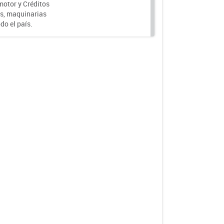
motor y Créditos
s, maquinarias
do el país.