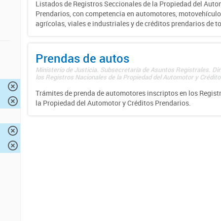
Listados de Registros Seccionales de la Propiedad del Auto
Prendarios, con competencia en automotores, motovehículo
agrícolas, viales e industriales y de créditos prendarios de to
Prendas de autos
Ministerio de Justicia. Subsecretaría de Asuntos Registrales. Di
los Registros Nacionales de la Propiedad del Automotor y Créditos
Trámites de prenda de automotores inscriptos en los Regist
la Propiedad del Automotor y Créditos Prendarios.