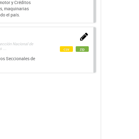
motor y Créditos
s, maquinarias
do el país.
rección Nacional de
 ...
csv
zip
ros Seccionales de