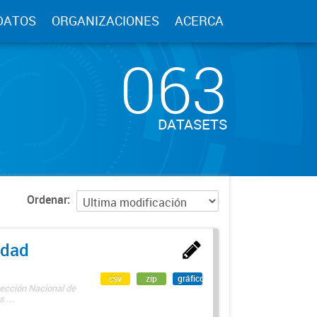
DATOS
ORGANIZACIONES
ACERCA
063
DATASETS
Ordenar
edad
csv
zip
gráfico
rección Nacional de
 ...