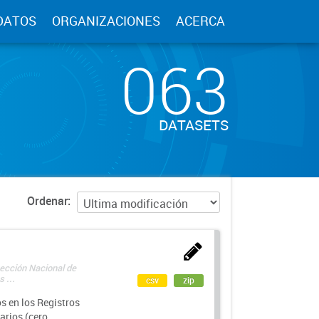
DATOS
ORGANIZACIONES
ACERCA
063
DATASETS
Ordenar
rección Nacional de
 ...
csv
zip
s en los Registros
arios (cero