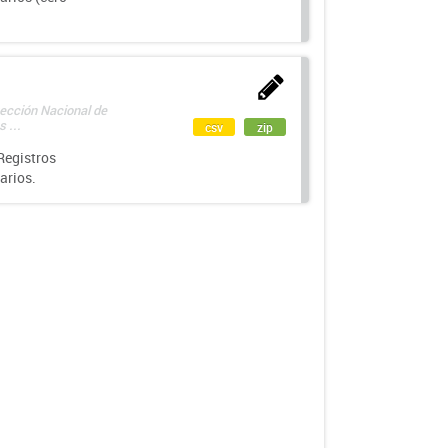
rección Nacional de
 ...
csv
zip
Registros
arios.