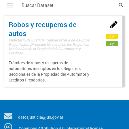
Robos y recuperos de
autos
csv
Ministerio de Justicia. Subsecretaría de Asuntos
zip
Registrales. Dirección Nacional de los Registros
Nacionales de la Propiedad del Automotor y
Créditos ...
Trámites de robos y recuperos de
automotores inscriptos en los Registros
Seccionales de la Propiedad del Automotor y
Créditos Prendarios.
datosjusticia@jus.gov.ar
Commons Attribution 4.0 International license