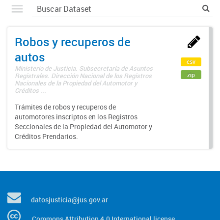
Robos y recuperos de
autos
csv
Ministerio de Justicia. Subsecretaría de Asuntos
zip
Registrales. Dirección Nacional de los Registros
Nacionales de la Propiedad del Automotor y
Créditos ...
Trámites de robos y recuperos de
automotores inscriptos en los Registros
Seccionales de la Propiedad del Automotor y
Créditos Prendarios.
datosjusticia@jus.gov.ar
Commons Attribution 4.0 International license