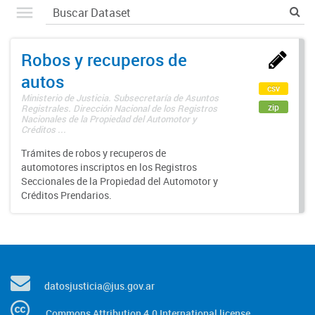
Robos y recuperos de
autos
csv
Ministerio de Justicia. Subsecretaría de Asuntos
zip
Registrales. Dirección Nacional de los Registros
Nacionales de la Propiedad del Automotor y
Créditos ...
Trámites de robos y recuperos de
automotores inscriptos en los Registros
Seccionales de la Propiedad del Automotor y
Créditos Prendarios.
datosjusticia@jus.gov.ar
Commons Attribution 4.0 International license