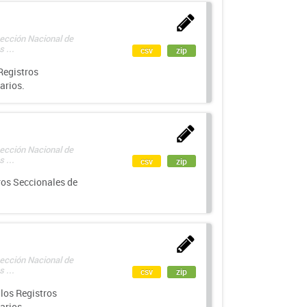
rección Nacional de
 ...
csv
zip
Registros
arios.
rección Nacional de
 ...
csv
zip
ros Seccionales de
rección Nacional de
 ...
csv
zip
los Registros
arios.