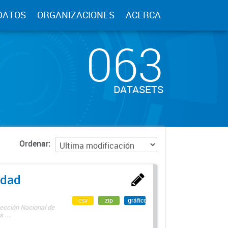
DATOS
ORGANIZACIONES
ACERCA
063
DATASETS
Ordenar
edad
csv
zip
gráfico
rección Nacional de
 ...