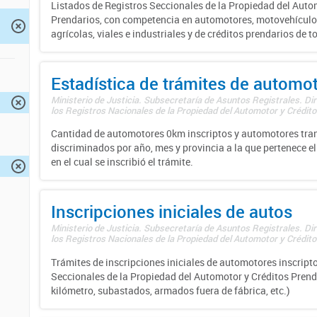
Listados de Registros Seccionales de la Propiedad del Auto
Prendarios, con competencia en automotores, motovehículo
agrícolas, viales e industriales y de créditos prendarios de to
Estadística de trámites de automo
Ministerio de Justicia. Subsecretaría de Asuntos Registrales. Di
los Registros Nacionales de la Propiedad del Automotor y Créditos
Cantidad de automotores 0km inscriptos y automotores tran
discriminados por año, mes y provincia a la que pertenece el
en el cual se inscribió el trámite.
Inscripciones iniciales de autos
Ministerio de Justicia. Subsecretaría de Asuntos Registrales. Di
los Registros Nacionales de la Propiedad del Automotor y Créditos
Trámites de inscripciones iniciales de automotores inscripto
Seccionales de la Propiedad del Automotor y Créditos Prend
kilómetro, subastados, armados fuera de fábrica, etc.)