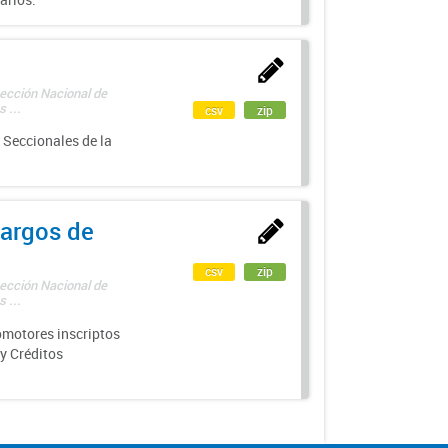
rección Nacional de
 ...
csv
zip
 Seccionales de la
argos de
csv
zip
rección Nacional de
 ...
motores inscriptos
y Créditos