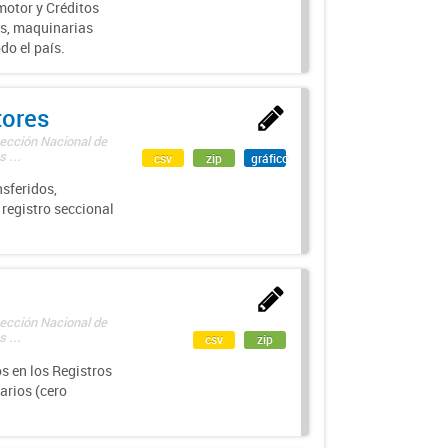
motor y Créditos
s, maquinarias
do el país.
tores
rección Nacional de
 ...
csv
zip
gráfico
sferidos,
 registro seccional
rección Nacional de
 ...
csv
zip
s en los Registros
arios (cero