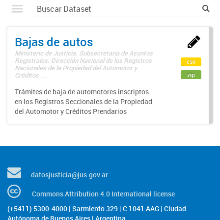
Bajas de autos
Ministerio de Justicia. Subsecretaría de Asuntos
Registrales. Dirección Nacional de los Registros
csv
Nacionales de la Propiedad del Automotor y
zip
Créditos ...
Trámites de baja de automotores inscriptos
en los Registros Seccionales de la Propiedad
del Automotor y Créditos Prendarios
datosjusticia@jus.gov.ar
Commons Attribution 4.0 International license
(+5411) 5300-4000 | Sarmiento 329 | C 1041 AAG | Ciudad
Autónoma de Buenos Aires | Argentina