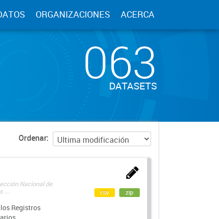
DATOS
ORGANIZACIONES
ACERCA
063
DATASETS
Ordenar
rección Nacional de
 ...
csv
zip
los Registros
arios.