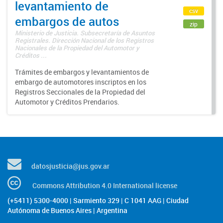
levantamiento de
csv
embargos de autos
zip
Ministerio de Justicia. Subsecretaría de Asuntos
Registrales. Dirección Nacional de los Registros
Nacionales de la Propiedad del Automotor y
Créditos ...
Trámites de embargos y levantamientos de
embargo de automotores inscriptos en los
Registros Seccionales de la Propiedad del
Automotor y Créditos Prendarios.
datosjusticia@jus.gov.ar
Commons Attribution 4.0 International license
(+5411) 5300-4000 | Sarmiento 329 | C 1041 AAG | Ciudad
Autónoma de Buenos Aires | Argentina