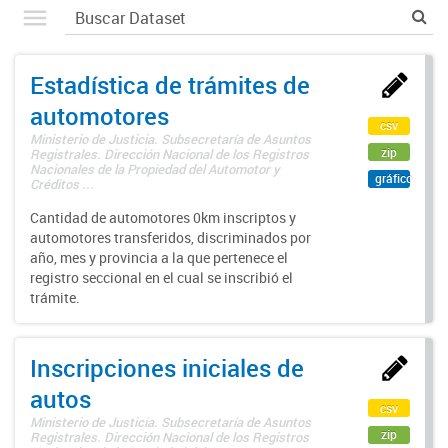
Estadística de trámites de
automotores
csv
Ministerio de Justicia. Subsecretaría de Asuntos
zip
Registrales. Dirección Nacional de los Registros
Nacionales de la Propiedad del Automotor y
gráfico
Créditos ...
Cantidad de automotores 0km inscriptos y
automotores transferidos, discriminados por
año, mes y provincia a la que pertenece el
registro seccional en el cual se inscribió el
trámite.
Inscripciones iniciales de
autos
csv
Ministerio de Justicia. Subsecretaría de Asuntos
zip
Registrales. Dirección Nacional de los Registros