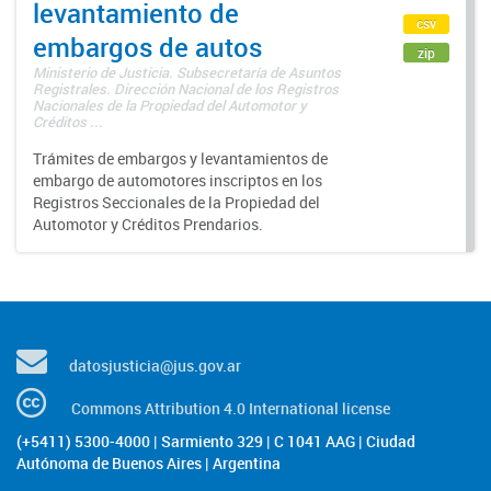
levantamiento de
csv
embargos de autos
zip
Ministerio de Justicia. Subsecretaría de Asuntos
Registrales. Dirección Nacional de los Registros
Nacionales de la Propiedad del Automotor y
Créditos ...
Trámites de embargos y levantamientos de
embargo de automotores inscriptos en los
Registros Seccionales de la Propiedad del
Automotor y Créditos Prendarios.
datosjusticia@jus.gov.ar
Commons Attribution 4.0 International license
(+5411) 5300-4000 | Sarmiento 329 | C 1041 AAG | Ciudad
Autónoma de Buenos Aires | Argentina