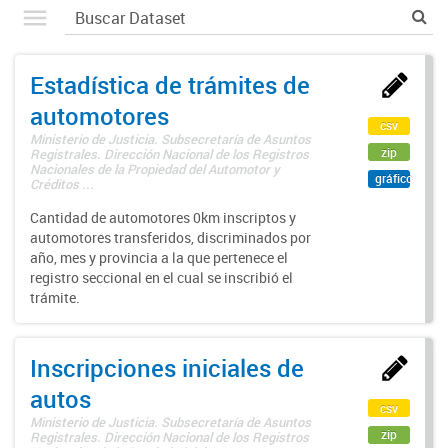
Estadística de trámites de
automotores
csv
Ministerio de Justicia. Subsecretaría de Asuntos
zip
Registrales. Dirección Nacional de los Registros
Nacionales de la Propiedad del Automotor y
gráfico
Créditos ...
Cantidad de automotores 0km inscriptos y
automotores transferidos, discriminados por
año, mes y provincia a la que pertenece el
registro seccional en el cual se inscribió el
trámite.
Inscripciones iniciales de
autos
csv
Ministerio de Justicia. Subsecretaría de Asuntos
zip
Registrales. Dirección Nacional de los Registros