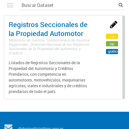
Registros Seccionales de
la Propiedad Automotor
csv
Ministerio de Justicia. Subsecretaría de Asuntos
zip
Registrales. Dirección Nacional de los Registros
Nacionales de la Propiedad del Automotor y
gráfico
Créditos ...
Listados de Registros Seccionales de la
Propiedad del Automotor y Créditos
Prendarios, con competencia en
automotores, motovehículos, maquinarias
agrícolas, viales e industriales y de créditos
prendarios de todo el país.
datosjusticia@jus.gov.ar