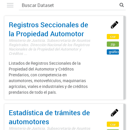
Registros Seccionales de
la Propiedad Automotor
csv
Ministerio de Justicia. Subsecretaría de Asuntos
zip
Registrales. Dirección Nacional de los Registros
Nacionales de la Propiedad del Automotor y
gráfico
Créditos ...
Listados de Registros Seccionales de la
Propiedad del Automotor y Créditos
Prendarios, con competencia en
automotores, motovehículos, maquinarias
agrícolas, viales e industriales y de créditos
prendarios de todo el país.
Estadística de trámites de
automotores
csv
Ministerio de Justicia. Subsecretaría de Asuntos