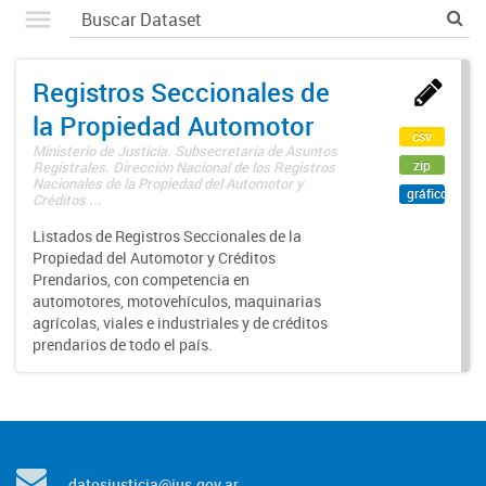
Registros Seccionales de
la Propiedad Automotor
csv
Ministerio de Justicia. Subsecretaría de Asuntos
zip
Registrales. Dirección Nacional de los Registros
Nacionales de la Propiedad del Automotor y
gráfico
Créditos ...
Listados de Registros Seccionales de la
Propiedad del Automotor y Créditos
Prendarios, con competencia en
automotores, motovehículos, maquinarias
agrícolas, viales e industriales y de créditos
prendarios de todo el país.
datosjusticia@jus.gov.ar