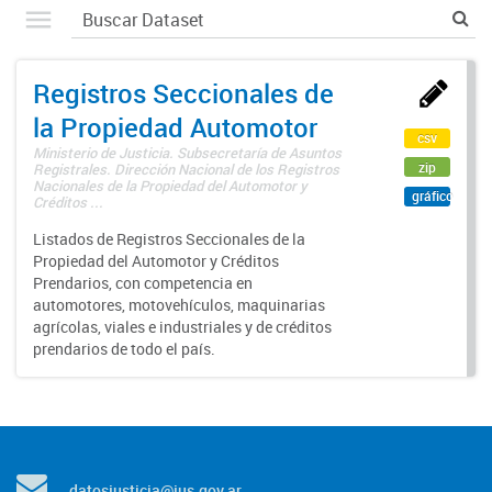
Registros Seccionales de
la Propiedad Automotor
csv
Ministerio de Justicia. Subsecretaría de Asuntos
zip
Registrales. Dirección Nacional de los Registros
Nacionales de la Propiedad del Automotor y
gráfico
Créditos ...
Listados de Registros Seccionales de la
Propiedad del Automotor y Créditos
Prendarios, con competencia en
automotores, motovehículos, maquinarias
agrícolas, viales e industriales y de créditos
prendarios de todo el país.
datosjusticia@jus.gov.ar