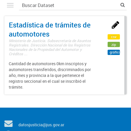
Estadística de trámites de
automotores
csv
Ministerio de Justicia. Subsecretaría de Asuntos
zip
Registrales. Dirección Nacional de los Registros
Nacionales de la Propiedad del Automotor y
gráfico
Créditos ...
Cantidad de automotores 0km inscriptos y
automotores transferidos, discriminados por
año, mes y provincia a la que pertenece el
registro seccional en el cual se inscribió el
trámite.
datosjusticia@jus.gov.ar