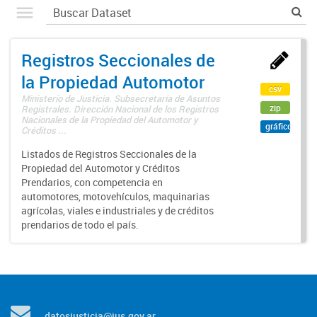
Registros Seccionales de
la Propiedad Automotor
csv
Ministerio de Justicia. Subsecretaría de Asuntos
zip
Registrales. Dirección Nacional de los Registros
Nacionales de la Propiedad del Automotor y
gráfico
Créditos ...
Listados de Registros Seccionales de la
Propiedad del Automotor y Créditos
Prendarios, con competencia en
automotores, motovehículos, maquinarias
agrícolas, viales e industriales y de créditos
prendarios de todo el país.
datosjusticia@jus.gov.ar