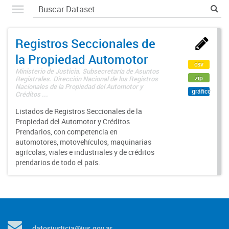
Registros Seccionales de
la Propiedad Automotor
csv
Ministerio de Justicia. Subsecretaría de Asuntos
zip
Registrales. Dirección Nacional de los Registros
Nacionales de la Propiedad del Automotor y
gráfico
Créditos ...
Listados de Registros Seccionales de la
Propiedad del Automotor y Créditos
Prendarios, con competencia en
automotores, motovehículos, maquinarias
agrícolas, viales e industriales y de créditos
prendarios de todo el país.
datosjusticia@jus.gov.ar