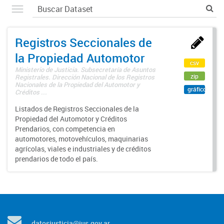
Registros Seccionales de
la Propiedad Automotor
csv
Ministerio de Justicia. Subsecretaría de Asuntos
zip
Registrales. Dirección Nacional de los Registros
Nacionales de la Propiedad del Automotor y
gráfico
Créditos ...
Listados de Registros Seccionales de la
Propiedad del Automotor y Créditos
Prendarios, con competencia en
automotores, motovehículos, maquinarias
agrícolas, viales e industriales y de créditos
prendarios de todo el país.
datosjusticia@jus.gov.ar