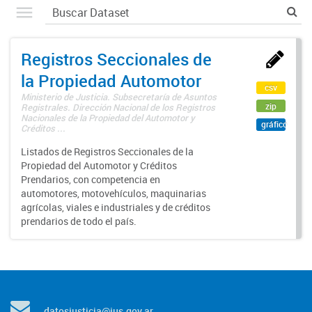
Registros Seccionales de
la Propiedad Automotor
csv
Ministerio de Justicia. Subsecretaría de Asuntos
zip
Registrales. Dirección Nacional de los Registros
Nacionales de la Propiedad del Automotor y
gráfico
Créditos ...
Listados de Registros Seccionales de la
Propiedad del Automotor y Créditos
Prendarios, con competencia en
automotores, motovehículos, maquinarias
agrícolas, viales e industriales y de créditos
prendarios de todo el país.
datosjusticia@jus.gov.ar