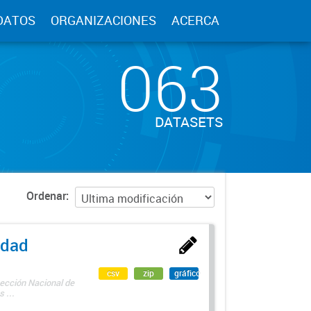
DATOS
ORGANIZACIONES
ACERCA
063
DATASETS
Ordenar
edad
csv
zip
gráfico
rección Nacional de
 ...