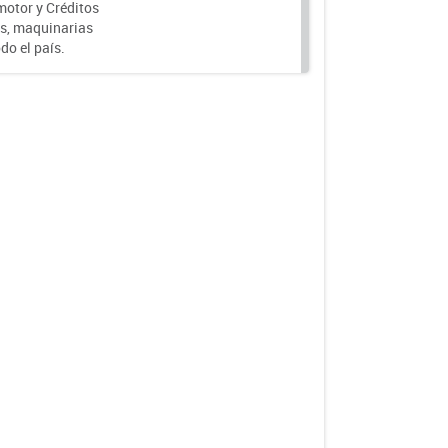
motor y Créditos
s, maquinarias
do el país.