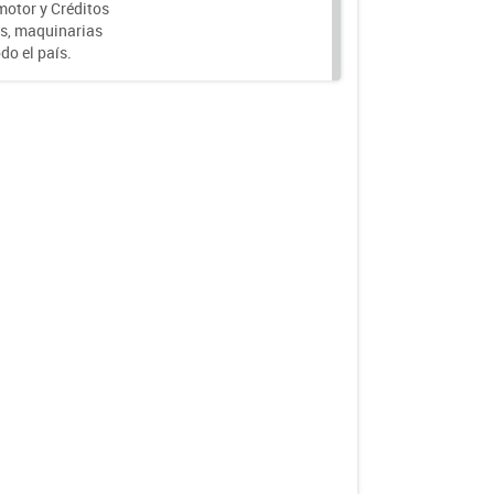
motor y Créditos
s, maquinarias
do el país.