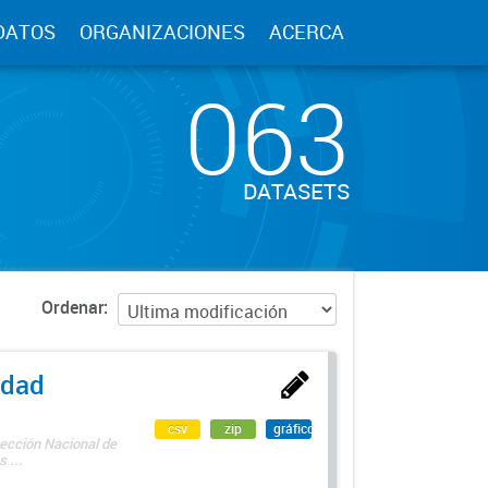
DATOS
ORGANIZACIONES
ACERCA
063
DATASETS
Ordenar
edad
csv
zip
gráfico
rección Nacional de
 ...