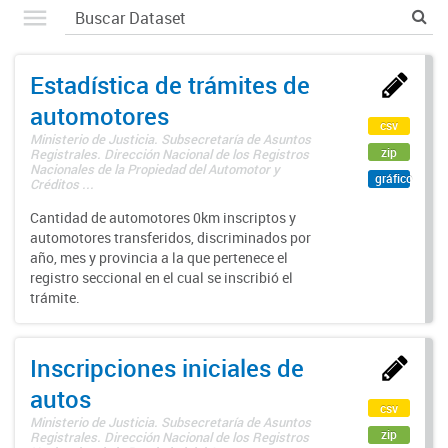
Estadística de trámites de
automotores
csv
Ministerio de Justicia. Subsecretaría de Asuntos
zip
Registrales. Dirección Nacional de los Registros
Nacionales de la Propiedad del Automotor y
gráfico
Créditos ...
Cantidad de automotores 0km inscriptos y
automotores transferidos, discriminados por
año, mes y provincia a la que pertenece el
registro seccional en el cual se inscribió el
trámite.
Inscripciones iniciales de
autos
csv
Ministerio de Justicia. Subsecretaría de Asuntos
zip
Registrales. Dirección Nacional de los Registros