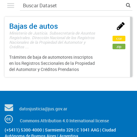
Bajas de autos
Ministerio de Justicia. Subsecretaría de Asuntos
Registrales. Dirección Nacional de los Registros
csv
Nacionales de la Propiedad del Automotor y
zip
Créditos ...
Trámites de baja de automotores inscriptos
en los Registros Seccionales de la Propiedad
del Automotor y Créditos Prendarios
datosjusticia@jus.gov.ar
Commons Attribution 4.0 International license
(+5411) 5300-4000 | Sarmiento 329 | C 1041 AAG | Ciudad
Autónoma de Buenos Aires | Argentina