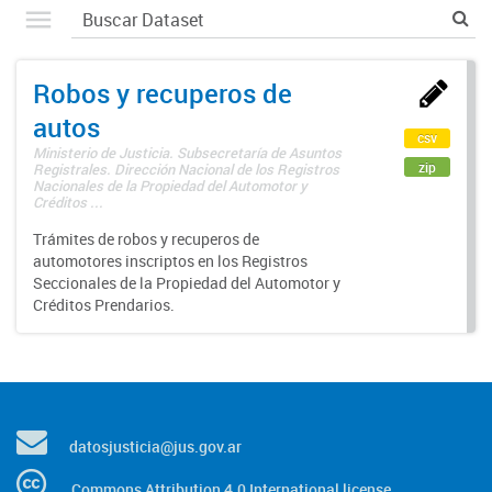
Robos y recuperos de
autos
csv
Ministerio de Justicia. Subsecretaría de Asuntos
zip
Registrales. Dirección Nacional de los Registros
Nacionales de la Propiedad del Automotor y
Créditos ...
Trámites de robos y recuperos de
automotores inscriptos en los Registros
Seccionales de la Propiedad del Automotor y
Créditos Prendarios.
datosjusticia@jus.gov.ar
Commons Attribution 4.0 International license