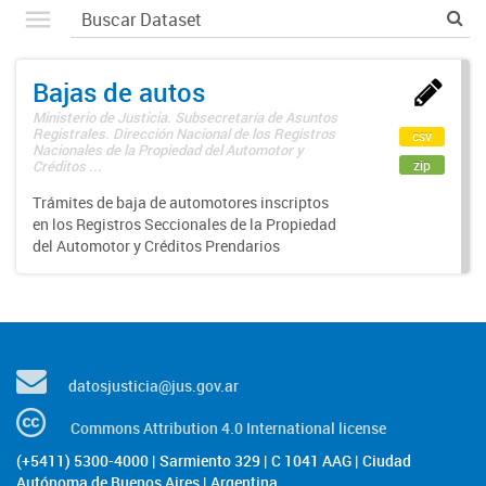
Bajas de autos
Ministerio de Justicia. Subsecretaría de Asuntos
Registrales. Dirección Nacional de los Registros
csv
Nacionales de la Propiedad del Automotor y
zip
Créditos ...
Trámites de baja de automotores inscriptos
en los Registros Seccionales de la Propiedad
del Automotor y Créditos Prendarios
datosjusticia@jus.gov.ar
Commons Attribution 4.0 International license
(+5411) 5300-4000 | Sarmiento 329 | C 1041 AAG | Ciudad
Autónoma de Buenos Aires | Argentina