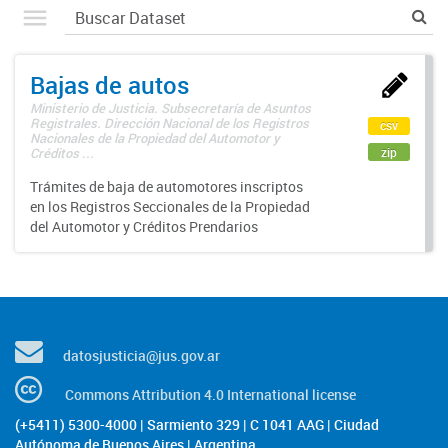
Bajas de autos
Ministerio de Justicia. Subsecretaría de Asuntos
Registrales. Dirección Nacional de los Registros
csv
Nacionales de la Propiedad del Automotor y
zip
Créditos ...
Trámites de baja de automotores inscriptos
en los Registros Seccionales de la Propiedad
del Automotor y Créditos Prendarios
datosjusticia@jus.gov.ar
Commons Attribution 4.0 International license
(+5411) 5300-4000 | Sarmiento 329 | C 1041 AAG | Ciudad
Autónoma de Buenos Aires | Argentina