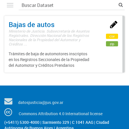
Bajas de autos
Ministerio de Justicia. Subsecretaría de Asuntos
Registrales. Dirección Nacional de los Registros
csv
Nacionales de la Propiedad del Automotor y
zip
Créditos ...
Trámites de baja de automotores inscriptos
en los Registros Seccionales de la Propiedad
del Automotor y Créditos Prendarios
datosjusticia@jus.gov.ar
Commons Attribution 4.0 International license
(+5411) 5300-4000 | Sarmiento 329 | C 1041 AAG | Ciudad
Autónoma de Buenos Aires | Argentina