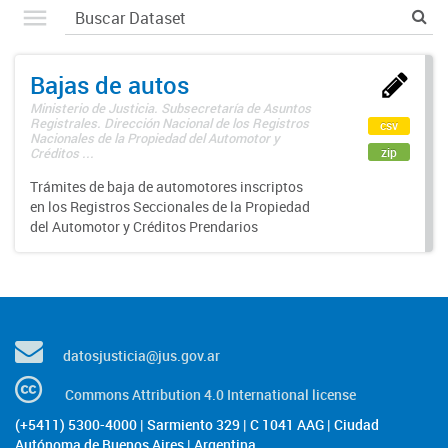
Bajas de autos
Ministerio de Justicia. Subsecretaría de Asuntos
Registrales. Dirección Nacional de los Registros
csv
Nacionales de la Propiedad del Automotor y
zip
Créditos ...
Trámites de baja de automotores inscriptos
en los Registros Seccionales de la Propiedad
del Automotor y Créditos Prendarios
datosjusticia@jus.gov.ar
Commons Attribution 4.0 International license
(+5411) 5300-4000 | Sarmiento 329 | C 1041 AAG | Ciudad
Autónoma de Buenos Aires | Argentina