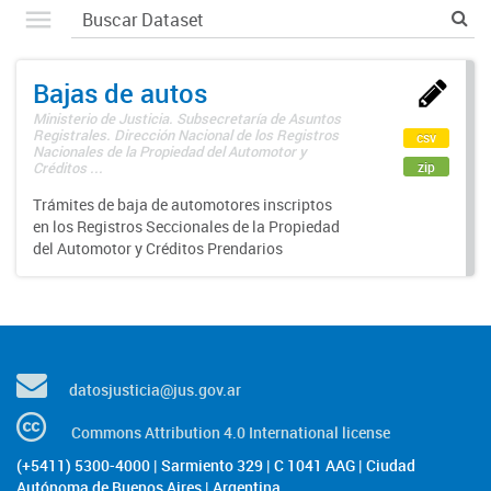
Bajas de autos
Ministerio de Justicia. Subsecretaría de Asuntos
Registrales. Dirección Nacional de los Registros
csv
Nacionales de la Propiedad del Automotor y
zip
Créditos ...
Trámites de baja de automotores inscriptos
en los Registros Seccionales de la Propiedad
del Automotor y Créditos Prendarios
datosjusticia@jus.gov.ar
Commons Attribution 4.0 International license
(+5411) 5300-4000 | Sarmiento 329 | C 1041 AAG | Ciudad
Autónoma de Buenos Aires | Argentina