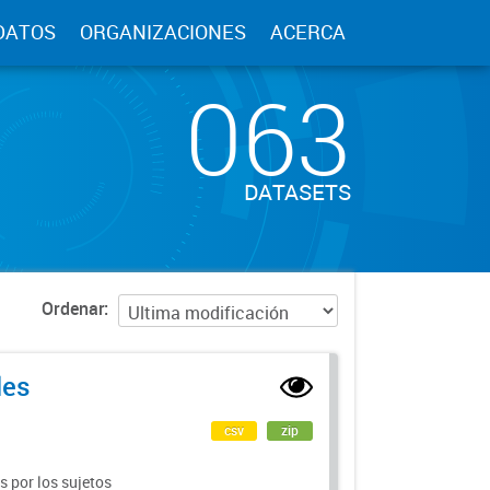
DATOS
ORGANIZACIONES
ACERCA
063
DATASETS
Ordenar
les
csv
zip
 por los sujetos