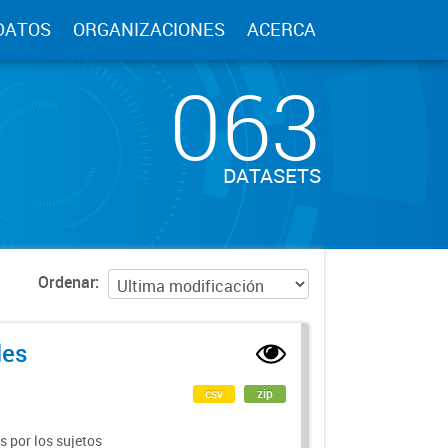
DATOS
ORGANIZACIONES
ACERCA
063
DATASETS
Ordenar
les
csv
zip
 por los sujetos