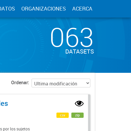
DATOS
ORGANIZACIONES
ACERCA
063
DATASETS
Ordenar
les
csv
zip
 por los sujetos