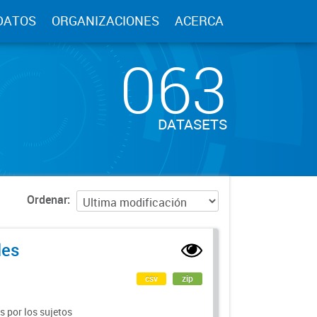
DATOS
ORGANIZACIONES
ACERCA
063
DATASETS
Ordenar
les
csv
zip
 por los sujetos