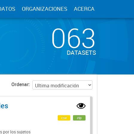
DATOS
ORGANIZACIONES
ACERCA
063
DATASETS
Ordenar
les
csv
zip
 por los sujetos