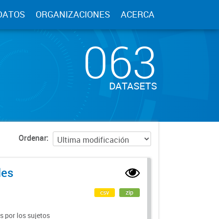
DATOS
ORGANIZACIONES
ACERCA
063
DATASETS
Ordenar
les
csv
zip
 por los sujetos